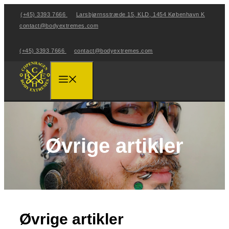
Hop
(+45) 3393 7666
Larsbjørnsstræde 15, KLD, 1454 København K
til
contact@bodyextremes.com
indhold
(+45) 3393 7666
contact@bodyextremes.com
Menu
Øvrige artikler
Øvrige artikler