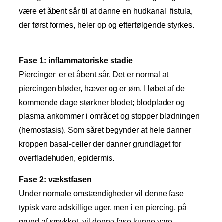
være et åbent sår til at danne en hudkanal, fistula,
der først formes, heler op og efterfølgende styrkes.
Fase 1: inflammatoriske stadie
Piercingen er et åbent sår. Det er normal at
piercingen bløder, hæver og er øm. I løbet af de
kommende dage størkner blodet; blodplader og
plasma ankommer i området og stopper blødningen
(hemostasis). Som såret begynder at hele danner
kroppen basal-celler der danner grundlaget for
overfladehuden, epidermis.
Fase 2: vækstfasen
Under normale omstændigheder vil denne fase
typisk vare adskillige uger, men i en piercing, på
grund af smykket, vil denne fase kunne vare