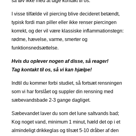
så tøv ikke med at tage kontakt til os.
I visse tilfælde vil piercing blive decideret betændt,
typisk fordi man piller eller ikke renser piercingen
korrekt, og der vil være klassiske inflammationstegn:
rødme, hævelse, varme, smerter og
funktionsnedsættelse.
​Hvis du oplever nogen af disse, så reager!
Tag kontakt til os, så vi kan hjælpe!
Indtil du kommer forbi studiet, så fortsæt rensningen
som vi har forslået og suppler din rensning med
sæbevandsbade 2-3 gange dagliget.
Sæbevandet laver du som det lune saltvands bad;
Kog noget vand, minimum 1 minut, hæld det op i et
almindeligt drikkeglas og tilsæt 5-10 dråber af den