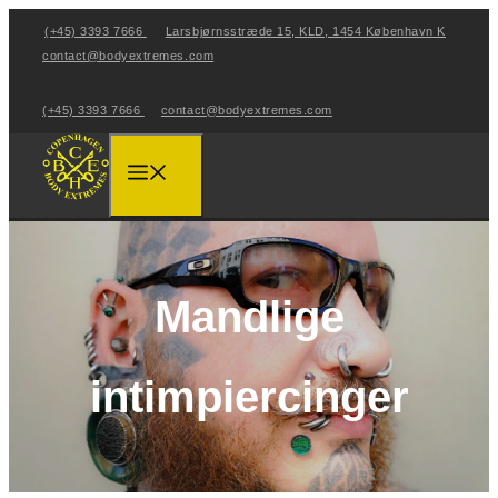
Hop
(+45) 3393 7666
Larsbjørnsstræde 15, KLD, 1454 København K
til
contact@bodyextremes.com
indhold
(+45) 3393 7666
contact@bodyextremes.com
Menu
Mandlige
intimpiercinger