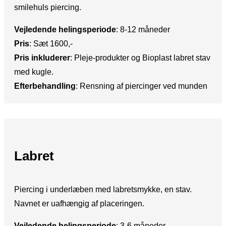
smilehuls piercing.
Vejledende helingsperiode
:​ 8-12 måneder
Pris
:​ Sæt 1600,-
Pris inkluderer
:​ Pleje-produkter og Bioplast labret stav
med kugle.
Efterbehandling
: ​Rensning af piercinger ved munden
Labret
Piercing i underlæben med labretsmykke, en stav.
Navnet er uafhængig af placeringen.
Vejledende helingsperiode
: ​3-6 måneder