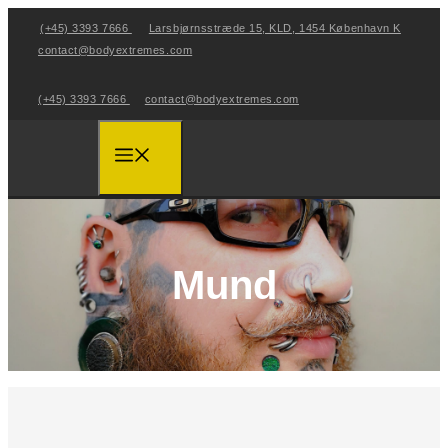
Hop
(+45) 3393 7666
Larsbjørnsstræde 15, KLD, 1454 København K
til
contact@bodyextremes.com
indhold
(+45) 3393 7666
contact@bodyextremes.com
Menu
Mund